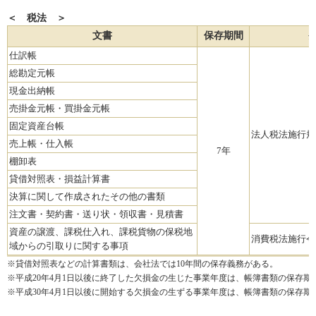
＜ 税法 ＞
文書
保存期間
仕訳帳
総勘定元帳
現金出納帳
売掛金元帳・買掛金元帳
固定資産台帳
法人税法施行規
売上帳・仕入帳
7年
棚卸表
貸借対照表・損益計算書
決算に関して作成されたその他の書類
注文書・契約書・送り状・領収書・見積書
資産の譲渡、課税仕入れ、課税貨物の保税地
消費税法施行令
域からの引取りに関する事項
※貸借対照表などの計算書類は、会社法では10年間の保存義務がある。
※平成20年4月1日以後に終了した欠損金の生じた事業年度は、帳簿書類の保存期
※平成30年4月1日以後に開始する欠損金の生ずる事業年度は、帳簿書類の保存期間