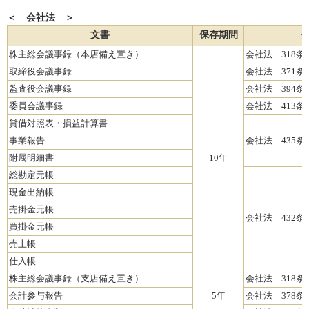
＜ 会社法 ＞
文書
保存期間
株主総会議事録（本店備え置き）
会社法 318条
取締役会議事録
会社法 371条
監査役会議事録
会社法 394条
委員会議事録
会社法 413条
貸借対照表・損益計算書
事業報告
会社法 435条
附属明細書
10年
総勘定元帳
現金出納帳
売掛金元帳
会社法 432条
買掛金元帳
売上帳
仕入帳
株主総会議事録（支店備え置き）
会社法 318条
会計参与報告
5年
会社法 378条