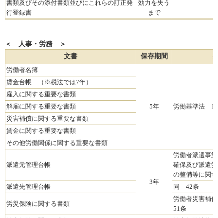
書類及びその添付書類並びにこれらの訂正発
効力を失う
行登録書
まで
＜ 人事・労務 ＞
文書
保存期間
労働者名簿
賃金台帳 （※税法では7年）
雇入に関する重要な書類
解雇に関する重要な書類
5年
労働基準法 10
災害補償に関する重要な書類
賃金に関する重要な書類
その他労働関係に関する重要な書類
労働者派遣事業
派遣元管理台帳
確保及び派遣労
の整備等に関す
3年
派遣先管理台帳
同 42条
労働者災害補償
労災保険に関する書類
51条