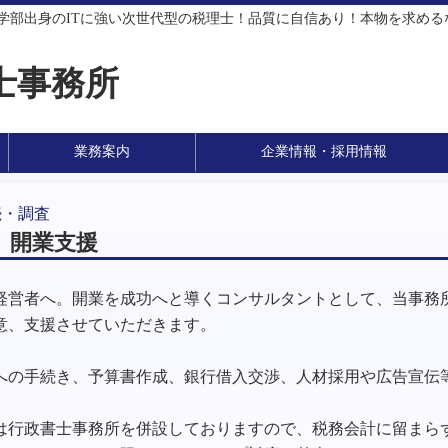
学部出身のITに強い次世代型の税理士！品質に自信あり！本物を求め
士事務所
業務案内
企業情報・採用情報
続・調査
】開業支援
経営者へ。開業を成功へと導くコンサルタントとして、当事務
意、支援させていただきます。
への手続き、予算書作成、銀行借入交渉、人材採用や広告宣伝
は行政書士事務所を併設しておりますので、税務会計に留まら