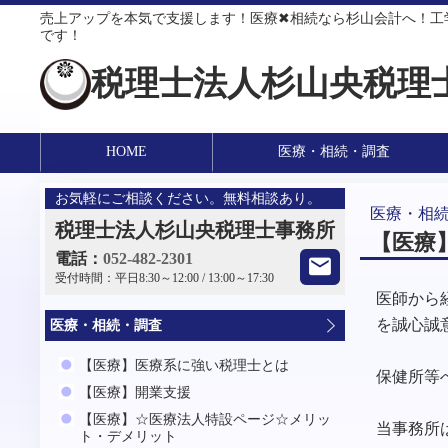
売上アップを本気で支援します！医療✖相続なら杉山会計へ！工
です！
税理士法人杉山央税理
HOME
医療・相続・調査
お気軽にご相談ください。無料相談あり。
医療・相
税理士法人杉山央税理士事務所
【医療
電話：
052-482-2301
受付時間：
平日8:30～12:00 / 13:00～17:30
医師から
を誠心誠
医療・相続・調査
【医療】医療系に強い税理士とは
保健所等
【医療】開業支援
【医療】☆医療法人特設ページ☆メリッ
当事務所
ト・デメリット