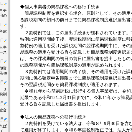
1日
◆個人事業者の簡易課税への移行手続き
再チ
簡易課税制度を選択する場合、原則として、その適用
用の
る課税期間の初日の前日までに簡易課税制度選択届出書
0日
す。
考慮
２割特例では、この届出手続きが緩和されています。
特例の適用期間終了後、翌課税期間に簡易課税制度に移
0日
割特例の適用を受けた課税期間の翌課税期間中に、その
人事
易課税の適用を受ける旨を記載した簡易課税制度選択届
ース
ば、その課税期間の初日の前日に届出書を提出したもの
1日
の課税期間から簡易課税制度の適用が認められます。
却資
３割特例では適用期間の終了後、その適用を受けた課
40
期間に係る確定申告期限までに簡易課税制度選択届出書
2日
その翌課税期間から簡易課税制度が適用されます。
、３
令和11年から簡易課税に移行する個人事業者は、令和
税制
期限である令和12年3月31日までに、令和11年から簡
0日
受ける旨を記載した届出書を提出します。
総合
◆法人の簡易課税への移行手続き
1日
２割特例を受けている法人は、令和８年9月30日を含
れば
て適用が終了します。令和８年度税制改正では、法人が
亡く