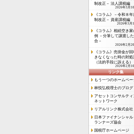
制改正－ 法人課税編
2026年3月1
《コラム》－令和８年
制改正－ 資産課税編
2026年3月
《コラム》相続空き家
例 －分筆して譲渡し
合－
2026年2月2
《コラム》売掛金が回
きなくなった時の対処
（法的手段に訴える）
2026年2月1
リンク集
もう一つのホームペー
林悦弘税理士のブログ
アセットコンサルティ
ネットワーク
リアルリンク株式会社
日本ファイナンシャル
ランナーズ協会
国税庁ホームページ