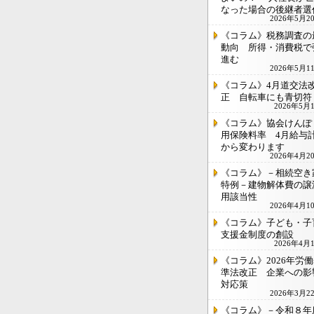
なった場合の後継者選
2026年5月2
《コラム》税務調査の
動向 所得・消費税で
進む
2026年5月1
《コラム》4月道交法
正 自転車にも青切符
2026年5月
《コラム》協会けんぽ
用保険料率 4月給与
から変わります
2026年4月2
《コラム》－相続空き
特例－建物解体費の譲
用該当性
2026年4月1
《コラム》子ども・子
支援金制度の創設
2026年4月
《コラム》2026年労
準法改正 企業への影
対応策
2026年3月2
《コラム》－令和８年