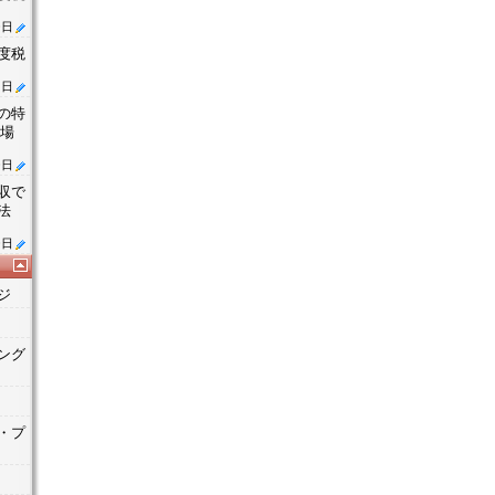
0日
度税
1日
の特
た場
0日
収で
法
0日
ジ
ング
・プ