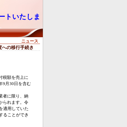
ートいたしま
ニュース
度への移行手続き
付税額を売上に
9月30日を含む
業者に限り、納
かられます。令
を適用していた
することができ