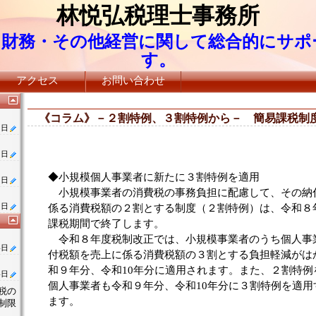
林悦弘税理士事務所
・財務・その他経営に関して総合的にサポ
す。
アクセス
お問い合わせ
《コラム》－２割特例、３割特例から－ 簡易課税制
1日
1日
◆小規模個人事業者に新たに３割特例を適用
1日
小規模事業者の消費税の事務負担に配慮して、その納
1日
係る消費税額の２割とする制度（２割特例）は、令和８年
課税期間で終了します。
令和８年度税制改正では、小規模事業者のうち個人事
4日
付税額を売上に係る消費税額の３割とする負担軽減がは
和９年分、令和10年分に適用されます。また、２割特例
4日
個人事業者も令和９年分、令和10年分に３割特例を適用
税の
ます。
制限