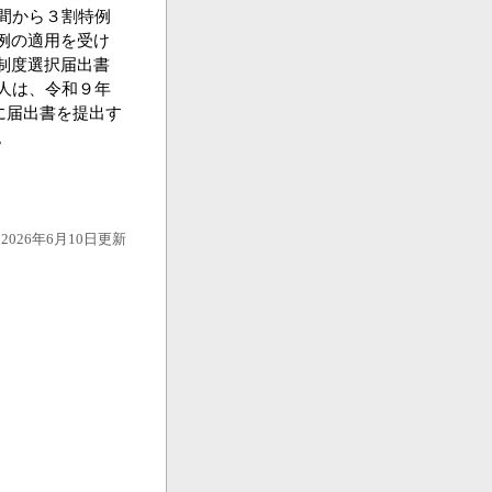
間から３割特例
例の適用を受け
制度選択届出書
人は、令和９年
でに届出書を提出す
。
2026年6月10日更新