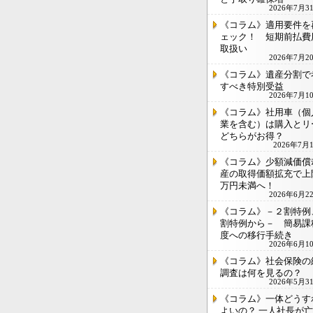
2026年7月3
《コラム》適用要件を
ェック！ 短期前払費
取扱い
2026年7月2
《コラム》遺産分割で
すべき特別受益
2026年7月1
《コラム》社用車（個
業を含む）は購入とリ
どちらがお得？
2026年7月
《コラム》少額減価償
産の取得価額拡充で上限
万円未満へ！
2026年6月2
《コラム》－２割特例
割特例から－ 簡易課
度への移行手続き
2026年6月1
《コラム》社会保険の
調査は何を見るの？
2026年5月3
《コラム》一体どうす
よいの？ 一人社長が