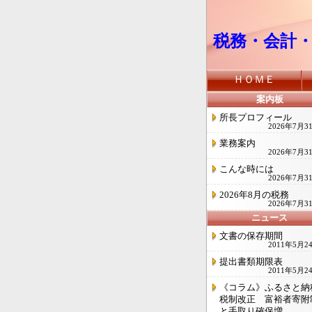
税務・会計
ＨＯＭＥ
案内板
所長プロフィール
2026年7月3
業務案内
2026年7月3
こんな時には
2026年7月3
2026年8月の税務
2026年7月3
ニュース
文書の保存期間
2011年5月2
提出書類期限表
2011年5月2
《コラム》ふるさと納
税制改正 富裕者寄附
と手取り確保増