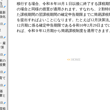
任
移行する場合、令和８年10月１日以後に終了する課税期
0日
の場合と同様の措置が適用されます。すなわち、２割特
最新
た課税期間の翌課税期間の確定申告期限までに簡易課税
強化
を提出すればよいことになります。たとえば12月決算法
1日
12月期に係る確定申告期限である令和10年2月29日ま
改
れば、令和９年12月期から簡易課税制度を適用できます
1日
・雇
計算
0日
<<
HOME
家の
渡費
0日
育て
1日
働基
響と
2日
度税