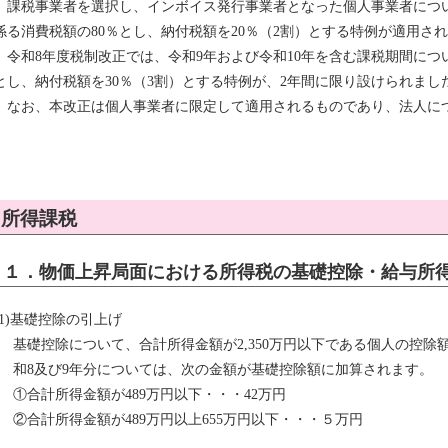
課税事業者を選択し、インボイス発行事業者となった個人事業者につ
係る消費税額の80％とし、納付税額を20％（2割）とする特例が適用さ
令和8年度税制改正では、令和9年および令和10年を含む課税期間につ
とし、納付税額を30％（3割）とする特例が、2年間に限り設けられまし
なお、本改正は個人事業者に限定して適用されるものであり、法人に
所得課税
１．物価上昇局面における所得税の基礎控除・給与所
(1)基礎控除の引上げ
基礎控除について、合計所得金額が2,350万円以下である個人の控除
和8及び9年分については、次の金額が基礎控除額に加算されます。
①合計所得金額が489万円以下・・・42万円
②合計所得金額が489万円以上655万円以下・・・５万円