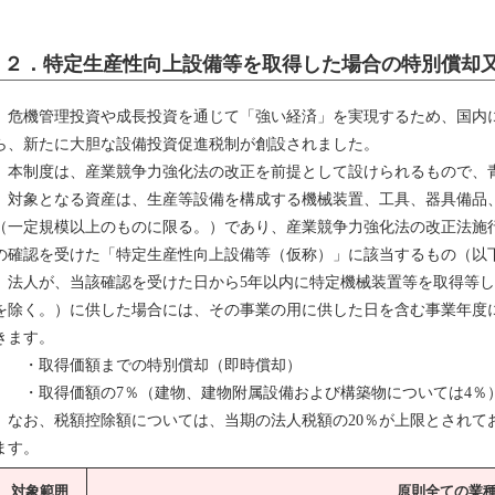
２．特定生産性向上設備等を取得した場合の特別償却
危機管理投資や成長投資を通じて「強い経済」を実現するため、国内
ら、新たに大胆な設備投資促進税制が創設されました。
本制度は、産業競争力強化法の改正を前提として設けられるもので、
対象となる資産は、生産等設備を構成する機械装置、工具、器具備品
（一定規模以上のものに限る。）であり、産業競争力強化法の改正法施行
の確認を受けた「特定生産性向上設備等（仮称）」に該当するもの（以
法人が、当該確認を受けた日から5年以内に特定機械装置等を取得等し
を除く。）に供した場合には、その事業の用に供した日を含む事業年度
きます。
・取得価額までの特別償却（即時償却）
・取得価額の7％（建物、建物附属設備および構築物については4％
なお、税額控除額については、当期の法人税額の20％が上限とされて
ます。
対象範囲
原則全ての業