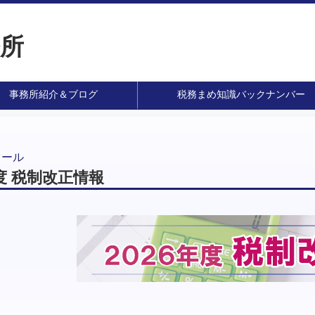
所
事務所紹介＆ブログ
税務まめ知識バックナンバー
ツール
年度 税制改正情報