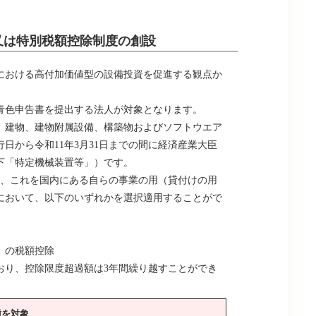
又は特別税額控除制度の創設
における高付加価値型の設備投資を促進する観点か
青色申告書を提出する法人が対象となります。
、建物、建物附属設備、構築物およびソフトウエア
日から令和11年3月31日までの間に経済産業大臣
下「特定機械装置等」）です。
、これを国内にある自らの事業の用（貸付けの用
において、以下のいずれかを選択適用することがで
）の税額控除
おり、控除限度超過額は3年間繰り越すことができ
種を対象