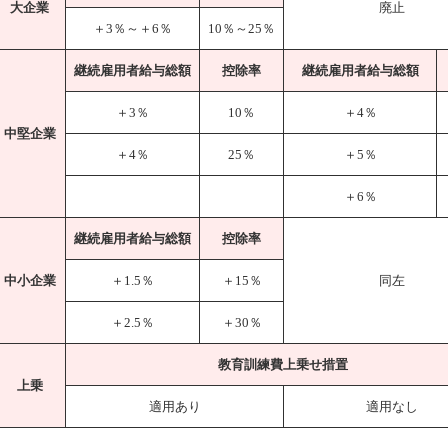
大企業
廃止
＋3％～＋6％
10％～25％
継続雇用者給与総額
控除率
継続雇用者給与総額
＋3％
10％
＋4％
中堅企業
＋4％
25％
＋5％
＋6％
継続雇用者給与総額
控除率
中小企業
＋1.5％
＋15％
同左
＋2.5％
＋30％
教育訓練費上乗せ措置
上乗
適用あり
適用なし