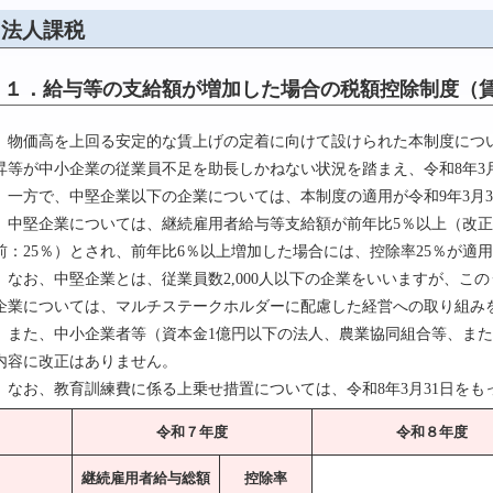
法人課税
１．給与等の支給額が増加した場合の税額控除制度（
物価高を上回る安定的な賃上げの定着に向けて設けられた本制度につ
昇等が中小企業の従業員不足を助長しかねない状況を踏まえ、令和8年3
一方で、中堅企業以下の企業については、本制度の適用が令和9年3月3
中堅企業については、継続雇用者給与等支給額が前年比5％以上（改正前
前：25％）とされ、前年比6％以上増加した場合には、控除率25％が適
なお、中堅企業とは、従業員数2,000人以下の企業をいいますが、このう
企業については、マルチステークホルダーに配慮した経営への取り組み
また、中小企業者等（資本金1億円以下の法人、農業協同組合等、または
内容に改正はありません。
なお、教育訓練費に係る上乗せ措置については、令和8年3月31日をも
令和７年度
令和８年度
継続雇用者給与総額
控除率