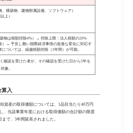
物、構築物、建物附属設備、ソフトウェア）
円以上）
物は税額控除4%）→ 控除上限：法人税額の20%
除）→ 予見し難い国際経済事情の急激な変化に対応す
者については、繰越税額控除（3年間）が可能。
づく確認を受けた者が、その確認を受けた日から5年を
を対象。
金算入
却資産の取得価額については、1品目当たり40万円
だし、当該事業年度における取得価額の合計額の限度
1日まで、3年間延長されました。