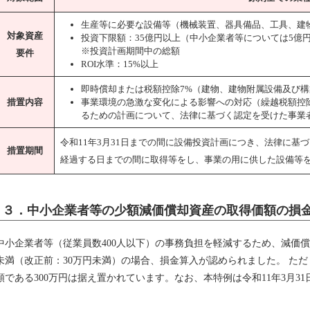
生産等に必要な設備等（機械装置、器具備品、工具、建
対象資産
投資下限額：35億円以上（中小企業者等については5億
※投資計画期間中の総額
要件
ROI水準：15%以上
即時償却または税額控除7%（建物、建物附属設備及び構築
措置内容
事業環境の急激な変化による影響への対応（繰越税額控
るための計画について、法律に基づく認定を受けた事業
令和11年3月31日までの間に設備投資計画につき、法律に基
措置期間
経過する日までの間に取得等をし、事業の用に供した設備等
３．中小企業者等の少額減価償却資産の取得価額の損
中小企業者等（従業員数400人以下）の事務負担を軽減するため、減価償
未満（改正前：30万円未満）の場合、損金算入が認められました。 た
額である300万円は据え置かれています。なお、本特例は令和11年3月3