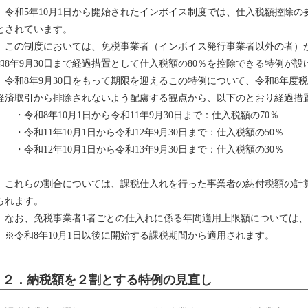
令和5年10月1日から開始されたインボイス制度では、仕入税額控除の
とされています。
この制度においては、免税事業者（インボイス発行事業者以外の者）から
和8年9月30日まで経過措置として仕入税額の80％を控除できる特例が
令和8年9月30日をもって期限を迎えるこの特例について、令和8年度
経済取引から排除されないよう配慮する観点から、以下のとおり経過措
・令和8年10月1日から令和11年9月30日まで：仕入税額の70％
・令和11年10月1日から令和12年9月30日まで：仕入税額の50％
・令和12年10月1日から令和13年9月30日まで：仕入税額の30％
これらの割合については、課税仕入れを行った事業者の納付税額の計
られます。
なお、免税事業者1者ごとの仕入れに係る年間適用上限額については、1
※令和8年10月1日以後に開始する課税期間から適用されます。
２．納税額を２割とする特例の見直し