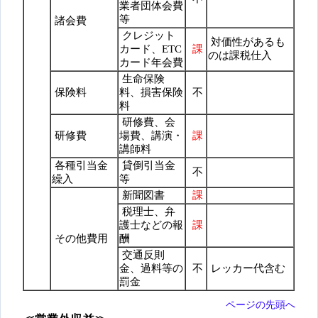
業者団体会費
等
諸会費
クレジット
対価性があるも
カード、ETC
課
のは課税仕入
カード年会費
生命保険
保険料
料、損害保険
不
料
研修費、会
研修費
場費、講演・
課
講師料
各種引当金
貸倒引当金
不
繰入
等
新聞図書
課
税理士、弁
護士などの報
課
その他費用
酬
交通反則
金、過料等の
不
レッカー代含む
罰金
ページの先頭へ