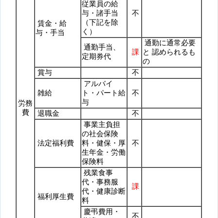
従業員の給
与・諸手当
不
（下記を除
賃金・給
く）
与・手当
通勤に通常必要
通勤手当、
課
と 認められるも
定期券代
の
賞与
不
アルバイ
雑給
ト・パート給
不
与
労務
費
退職金
不
事業主負担
の社会保険
法定福利費
料・健保・厚
不
生年金・労働
保険料
残業食事
代・事務服
課
代・健康診断
福利厚生費
料
慶弔費用・
不