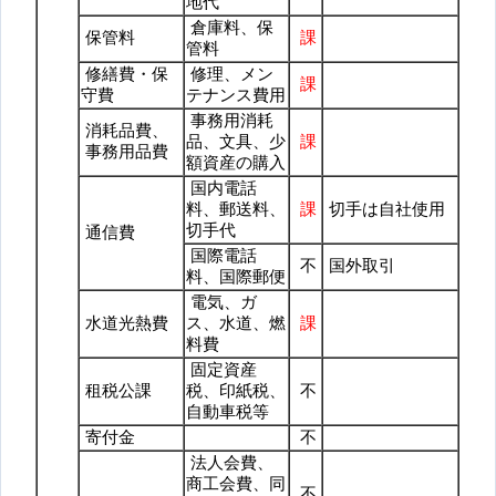
地代
倉庫料、保
保管料
課
管料
修繕費・保
修理、メン
課
守費
テナンス費用
事務用消耗
消耗品費、
品、文具、少
課
事務用品費
額資産の購入
国内電話
料、郵送料、
課
切手は自社使用
切手代
通信費
国際電話
不
国外取引
料、国際郵便
電気、ガ
水道光熱費
ス、水道、燃
課
料費
固定資産
租税公課
税、印紙税、
不
自動車税等
寄付金
不
法人会費、
商工会費、同
不