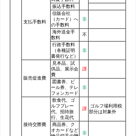
振込手数料
信販会社
（カード）へ
非
支払手数料
の手数料
海外送金手
不
数料
行政手数料
（各種証明
非
書発行など）
見本品、試
供品、展示会
課
費
販売促進費
図書券、ビ
ール券、テレ
非
フォンカード
飲食代、ゴ
ルフプレー
ゴルフ場利用税
課
代、招待旅
部分は対象外
行、生花代
接待交際費
商品券、ク
オカードなど
非