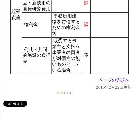
品・新技術の
課
開発研究費用
繰延
事務所用建
資産
物を賃借する
権利金
課
ための権利金
等
収受する事
業主と支払う
公共・共同
事業者の両者
的施設の負担
不
が対価性の無
金
いものとして
いる場合
ページの先頭へ
2015年2月22日更新
<<
HOME