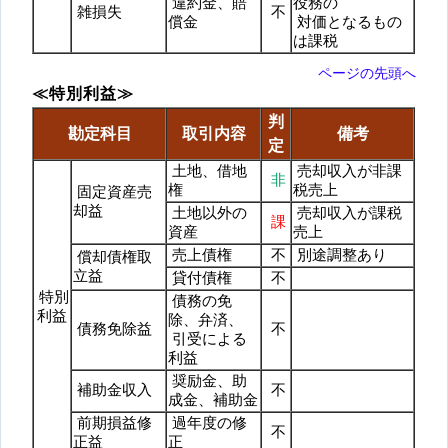
違約金、賠
役務の
雑損失
不
償金
対価となるもの
は課税
ページの先頭へ
≪特別利益≫
判
勘定科目
取引内容
備考
定
土地、借地
売却収入が非課
非
権
税売上
固定資産売
却益
土地以外の
売却収入が課税
課
資産
売上
売上債権
不
別途調整あり
償却債権取
立益
貸付債権
不
特別
債務の免
利益
除、弁済、
債務免除益
不
引受による
利益
奨励金、助
補助金収入
不
成金、補助金
前期損益修
過年度の修
不
正益
正