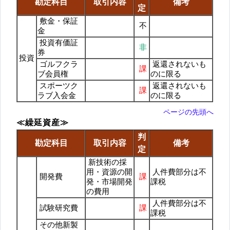
勘定科目
取引内容
備考
定
敷金・保証
不
金
投資有価証
非
券
投資
ゴルフクラ
返還されないも
課
ブ会員権
のに限る
スポーツク
返還されないも
課
ラブ入会金
のに限る
ページの先頭へ
≪繰延資産≫
判
勘定科目
取引内容
備考
定
新技術の採
用・資源の開
人件費部分は不
開発費
課
発・市場開発
課税
の費用
人件費部分は不
試験研究費
課
課税
その他新製