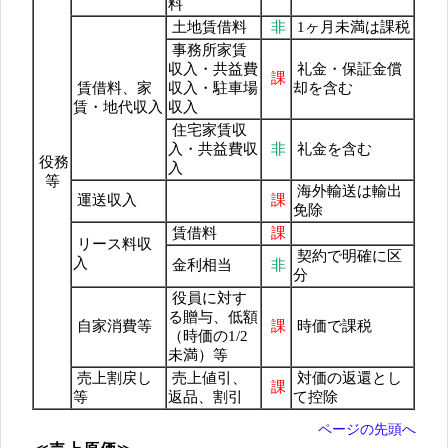
料
土地賃借料
非
1ヶ月未満は課税
事務所家賃
収入・共益費
礼金・保証金償
課
賃借料、家
収入・駐車場
却を含む
賃・地代収入
収入
住宅家賃収
入・共益費収
非
礼金を含む
役務
入
等
海外輸送は輸出
運送収入
課
免除
賃借料
課
リース料収
契約で明確に区
入
金利相当
非
分
役員に対す
る贈与、低額
自家消費等
課
時価で課税
（時価の1/2
未満）等
売上割戻し
売上値引、
対価の返還とし
課
等
返品、割引
て控除
ページの先頭へ