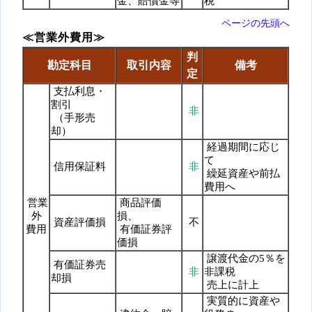
金、賠償金等
税
ページの先頭へ
≪営業外費用≫
判
勘定科目
取引内容
備考
定
支払利息・
割引
非
（手形売
却）
経過期間に応じ
て
信用保証料
非
繰延資産や前払
費用へ
営業
商品評価
外
損、
資産評価損
不
費用
有価証券評
価損
譲渡代金の5％を
有価証券売
非
非課税
却損
売上に計上
実質的に資産や