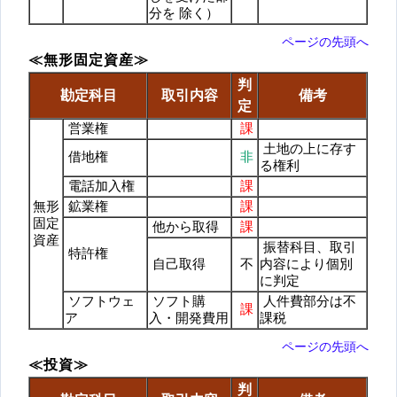
分を 除く）
ページの先頭へ
≪無形固定資産≫
判
勘定科目
取引内容
備考
定
営業権
課
土地の上に存す
借地権
非
る権利
電話加入権
課
無形
鉱業権
課
固定
他から取得
課
資産
振替科目、取引
特許権
自己取得
不
内容により個別
に判定
ソフトウェ
ソフト購
人件費部分は不
課
ア
入・開発費用
課税
ページの先頭へ
≪投資≫
判