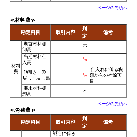
ページの先頭へ
≪材料費≫
判
勘定科目
取引内容
備考
定
期首材料棚
不
卸高
当期材料仕
課
入高
材料
仕入れに係る税
費
値引き・割
課
額からの控除項
戻し・戻し高
目
期末材料棚
不
卸高
ページの先頭へ
≪労務費≫
判
勘定科目
取引内容
備考
定
製造に係る