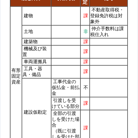
定
不動産取得税・
建物
課
登録免許税は対
象外
仲介手数料は課
土地
非
税仕入れ
建築物
課
機械及び装
課
置
車両運搬具
課
工具・器
有形
課
具・備品
固定
工事代金の
資産
仮払金・前払
不
金
引渡しを受
課
けている部分
建設仮勘定
全部の引渡
しを受けた場
合
課
（既に引渡
しを受けた部