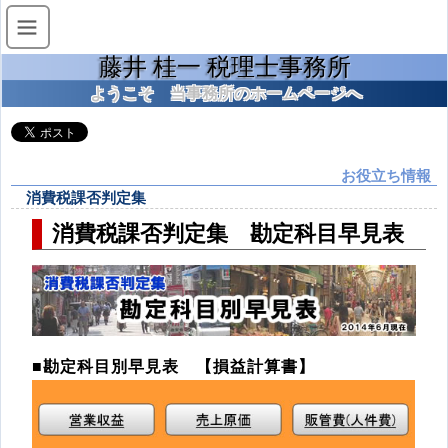
藤井 桂一 税理士事務所
ようこそ 当事務所のホームページへ
お役立ち情報
消費税課否判定集
消費税課否判定集 勘定科目早見表
■勘定科目別早見表 【損益計算書】