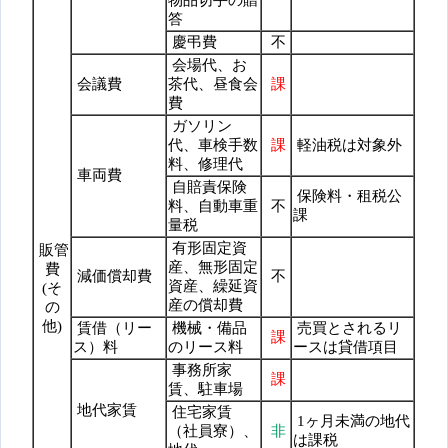
物品切手の贈
答
慶弔費
不
会場代、お
会議費
茶代、昼食会
課
費
ガソリン
代、車検手数
課
軽油税は対象外
料、修理代
車両費
自賠責保険
保険料・租税公
料、自動車重
不
課
量税
有形固定資
販管
産、無形固定
費
減価償却費
不
資産、繰延資
(そ
産の償却費
の
他)
賃借（リー
機械・備品
売買とされるリ
課
ス）料
のリース料
ースは貸借項目
事務所家
課
賃、駐車場
地代家賃
住宅家賃
1ヶ月未満の地代
（社員寮）、
非
は課税