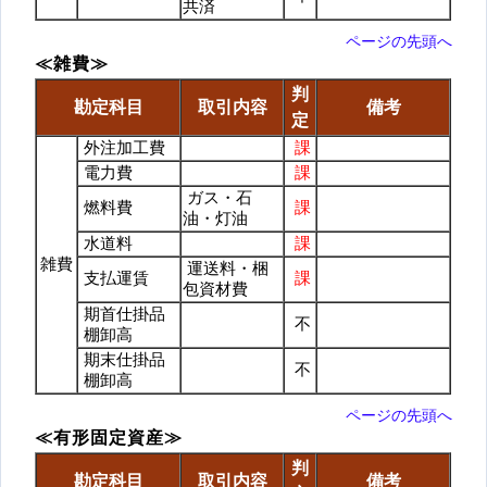
共済
ページの先頭へ
≪雑費≫
判
勘定科目
取引内容
備考
定
外注加工費
課
電力費
課
ガス・石
燃料費
課
油・灯油
水道料
課
雑費
運送料・梱
支払運賃
課
包資材費
期首仕掛品
不
棚卸高
期末仕掛品
不
棚卸高
ページの先頭へ
≪有形固定資産≫
判
勘定科目
取引内容
備考