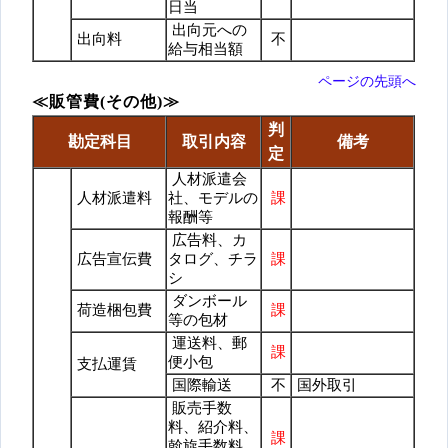
日当
出向元への
出向料
不
給与相当額
ページの先頭へ
≪販管費(その他)≫
判
勘定科目
取引内容
備考
定
人材派遣会
人材派遣料
社、モデルの
課
報酬等
広告料、カ
広告宣伝費
タログ、チラ
課
シ
ダンボール
荷造梱包費
課
等の包材
運送料、郵
課
便小包
支払運賃
国際輸送
不
国外取引
販売手数
料、紹介料、
課
斡旋手数料