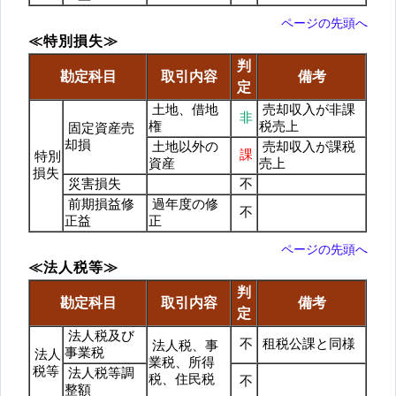
ページの先頭へ
≪特別損失≫
判
勘定科目
取引内容
備考
定
土地、借地
売却収入が非課
非
権
税売上
固定資産売
却損
土地以外の
売却収入が課税
課
特別
資産
売上
損失
災害損失
不
前期損益修
過年度の修
不
正益
正
ページの先頭へ
≪法人税等≫
判
勘定科目
取引内容
備考
定
法人税及び
不
租税公課と同様
法人税、事
事業税
法人
業税、所得
税等
法人税等調
税、住民税
不
整額