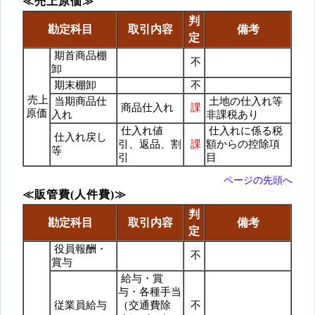
≪売上原価≫
判
勘定科目
取引内容
備考
定
期首商品棚
不
卸
期末棚卸
不
売上
当期商品仕
土地の仕入れ等
商品仕入れ
課
原価
入れ
非課税あり
仕入れ値
仕入れに係る税
仕入れ戻し
引、返品、割
課
額からの控除項
等
引
目
ページの先頭へ
≪販管費(人件費)≫
判
勘定科目
取引内容
備考
定
役員報酬・
不
賞与
給与・賞
与・各種手当
従業員給与
（交通費除
不