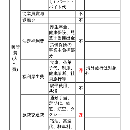
く）パート・
バイト代
従業員賞与
不
退職金
不
厚生年金、
健康保険、児
童手当拠出金
法定福利費
不
労働保険の
販管
事業主負担部
費
分
(人
食事、茶菓
件
子代、制服、
海外旅行は対象
費)
課
健康診断、社
外
福利厚生費
員旅行等
慶弔費用、
不
共済
通勤手当、
定期代、鉄
道、航空、タ
クシー
旅費交通費
課
宿泊、高速
代、駐車料、