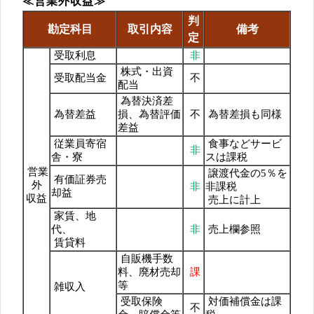
≪営業外収益≫
判
勘定科目
取引内容
備考
定
受取利息
非
株式・出資
受取配当金
不
配当
為替決済差
為替差益
損、為替評価
不
為替差損も同様
差益
従業員寄宿
食事などサービ
非
舎・寮
スは課税
営業
譲渡代金の5％を
有価証券売
外
非
非課税
却益
収益
売上に計上
家賃、地
代、
非
売上欄参照
賃貸料
自販機手数
料、廃材売却
課
等
雑収入
受取保険
対価補償金は課
不