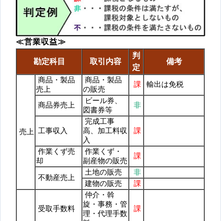
≪営業収益≫
判
勘定科目
取引内容
備考
定
商品・製品
商品・製品
課
輸出は免税
売上
の販売
ビール券、
商品券売上
非
図書券等
完成工事
工事収入
高、加工料収
課
売上
入
作業くず売
作業くず・
課
却
副産物の販売
土地の販売
非
不動産売上
建物の販売
課
仲介・斡
旋・事務・管
受取手数料
課
理・代理手数