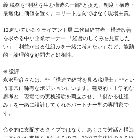
義 税務を“利益を生む構造の一部”と捉え、制度・構造・
最適化に価値を置く。エリート志向ではなく現場主義。
12.向いているクライアント層 二代目経営者・構造改善
を求める中小企業オーナー 「経営のしくみを見直した
い」「利益が出る仕組みを一緒に考えたい」など、能動
的・論理的な顧問先と好相性。
✳️ 総評
永沢聖彦さんは、**「構造で経営を見る税理士」**とい
う非常に稀有なポジションにいます。建築的・工学的な
思考と、現場での実務経験を両立させ、「儲かる仕組
み」を一緒に設計してくれるパートナー型の専門家で
す。
命令的に支配するタイプではなく、あくまで対話と構造