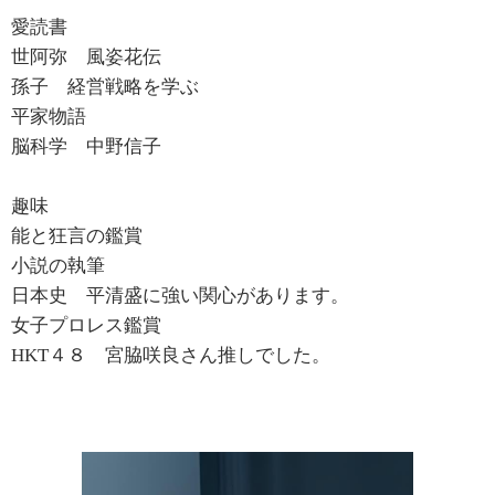
愛読書
世阿弥 風姿花伝
孫子 経営戦略を学ぶ
平家物語
脳科学 中野信子
趣味
能と狂言の鑑賞
小説の執筆
日本史 平清盛に強い関心があります。
女子プロレス鑑賞
HKT４８ 宮脇咲良さん推しでした。