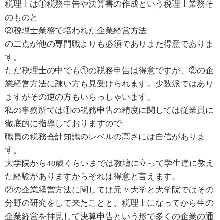
税理士は①税務申告や決算書の作成という税理士業務そ
のものと
②税理士業務で培われた企業経営方法
の二点が他の専門職よりも必須でありまた得意でありま
す。
ただ税理士の中でも①の税務申告は得意ですが、②の企
業経営方法に疎い方も見受けられます。少数派ではあり
ますがその逆の方もいらっしゃいます。
私の事務所では①の税務申告の精度に関しては従業員に
徹底的に指導しておりますので
職員の税務会計知識のレベルの高さには自信がありま
す。
大学院から40歳くらいまでは教壇に立って学生達に教え
た経験がありますからそれは得意と言えます。
②の企業経営方法に関しては元々大学と大学院ではその
分野の研究をして来たことと、税理士になってから生の
企業経営を拝見して決算申告という形で多くの企業の通