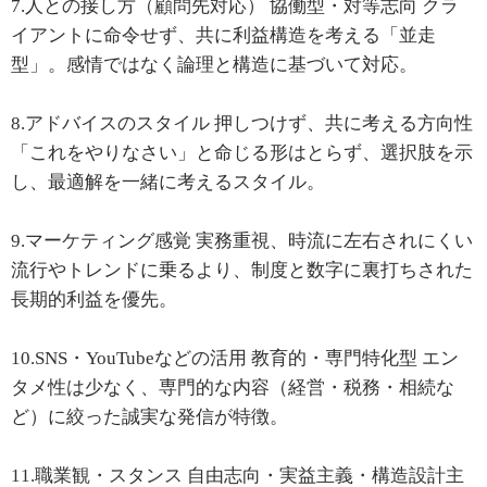
7.人との接し方（顧問先対応） 協働型・対等志向 クラ
イアントに命令せず、共に利益構造を考える「並走
型」。感情ではなく論理と構造に基づいて対応。
8.アドバイスのスタイル 押しつけず、共に考える方向性
「これをやりなさい」と命じる形はとらず、選択肢を示
し、最適解を一緒に考えるスタイル。
9.マーケティング感覚 実務重視、時流に左右されにくい
流行やトレンドに乗るより、制度と数字に裏打ちされた
長期的利益を優先。
10.SNS・YouTubeなどの活用 教育的・専門特化型 エン
タメ性は少なく、専門的な内容（経営・税務・相続な
ど）に絞った誠実な発信が特徴。
11.職業観・スタンス 自由志向・実益主義・構造設計主