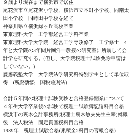
９歳より現在まで横浜市で居住
尾花沢市立尾花沢小学校、横浜市立本町小学校、同南太
田小学校 同蒔田中学校を経て
神奈川県立横浜緑ヶ丘高校卒業
東京理科大学 工学部経営工学科卒業
東京理科大学大学院 経営工学専攻修了 工学修士 4
年と大学院の3年間片岡洋一教授の研究室に所属して会
計学を研究する。(但し、大学院税理士試験免除申請は
していない。)
慶應義塾大学 大学院法学研究科特別学生として単位取
得 (税務訴訟 国税通則法)
合計５年間の税理士試験受験と合格登録開業について
４年生大学卒業後の試験で税理士試験簿記論科目合格
横浜市の裏木会計事務所(税理士裏木敏夫先生主宰)就職
後 法人税法 固定資産税科目合格
1989年 税理士試験合格(累積全5科目の官報合格)