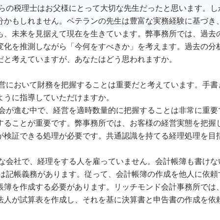
代からの税理士はお父様にとって大切な先生だったと思います。
分かもしれません。ベテランの先生は豊富な実務経験に基づき
も、未来を見据えて現在を生きています。弊事務所では、過去
変化を推測しながら「今何をすべきか」を考えます。過去の分
だと考えていますが、あなたはどう思われますか。
社経営において財務を把握することは重要だと考えています。手
ように指導していただけますか。
報社会が進む中で、経営を適時数量的に把握することは非常に重
することが重要です。弊事務所では、お客様の経営実態を把握
が検証できる処理が必要です。共通認識を持てる経理処理を目
規模な会社で、経理をする人を雇っていません。会計帳簿も書け
法では記帳義務があります。従って、会計帳簿の作成を他人に依
帳簿を作成する必要があります。リッチモンド会計事務所では
法人が試算表を作成し、それを基に決算書と申告書の作成を依