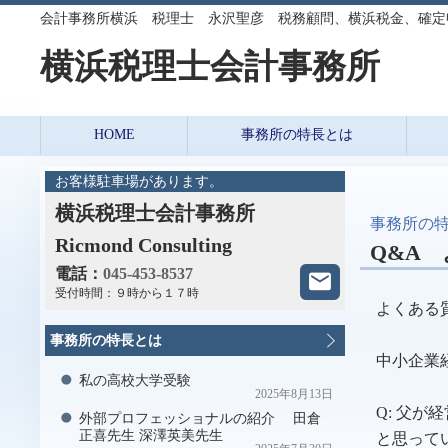
会計事務所横浜 税理士 永沢聖彦 税務顧問、横浜税金、確定
横浜税理士会計事務所 Ricm
HOME
事務所の特長とは
お客様駐車場があります。
横浜税理士会計事務所
事務所の
Ricmond Consulting
Q&A
電話：
045-453-8537
受付時間：
９時から１７時
よくある
事務所の特長とは
中小企業
私の高校大学受験
2025年8月13日
Q: 父
外部プロフェッショナルの紹介 田倉
正喜先生 深澤英美先生
と思って