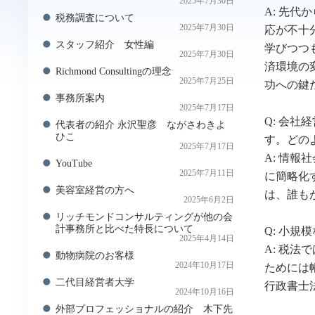
2025年7月30日
A: 先
税務調査について
2025年7月30日
応が不十
スタッフ紹介 女性編
学びつつ
2025年7月30日
済環境の
Richmond Consultingの理念
2025年7月25日
功への鍵
事務所案内
2025年7月17日
Q: 会
代表者の紹介 永沢聖彦 ながさわきよ
ひこ
す。どの
2025年7月17日
A: 情
YouTube
2025年7月11日
に簡略化
美容室経営の方へ
は、誰も
2025年6月2日
リッチモンドコンサルティングが他の会
計事務所と比べた特長について
Q: 小
2025年4月14日
A: 税
動物病院のお客様
2024年10月17日
ためには
二代目経営者大学
行政書士
2024年10月16日
外部プロフェッショナルの紹介 木下先