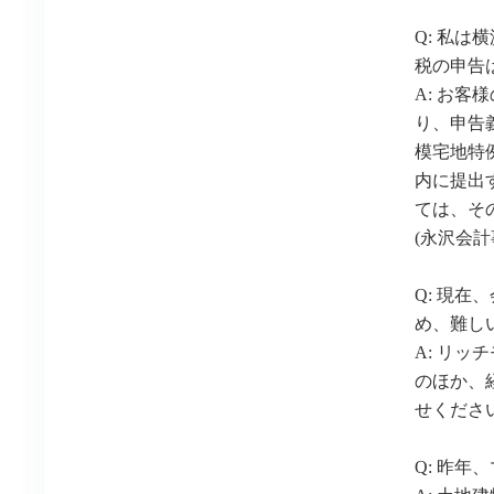
Q: 私
税の申告
A: お
り、申告
模宅地特
内に提出
ては、そ
(永沢会
Q: 現
め、難し
A: リ
のほか、
せくださ
Q: 昨