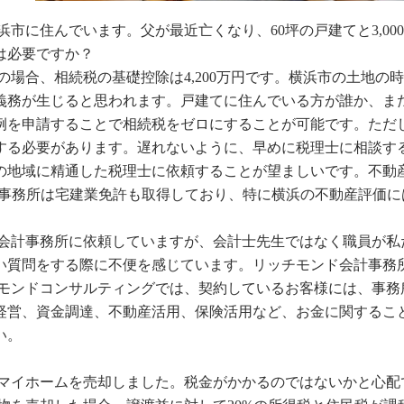
は横浜市に住んでいます。父が最近亡くなり、60坪の戸建てと3,
は必要ですか？
客様の場合、相続税の基礎控除は4,200万円です。横浜市の土地
義務が生じると思われます。戸建てに住んでいる方が誰か、ま
例を申請することで相続税をゼロにすることが可能です。ただ
する必要があります。遅れないように、早めに税理士に相談す
の地域に精通した税理士に依頼することが望ましいです。不動
計事務所は宅建業免許も取得しており、特に横浜の不動産評価に
在、会計事務所に依頼していますが、会計士先生ではなく職員が
い質問をする際に不便を感じています。リッチモンド会計事務
ッチモンドコンサルティングでは、契約しているお客様には、事
経営、資金調達、不動産活用、保険活用など、お金に関するこ
い。
年、マイホームを売却しました。税金がかかるのではないかと心配