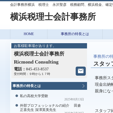
会計事務所横浜 税理士 永沢聖彦 税務顧問、横浜税金、確定
横浜税理士会計事務所 Ricm
HOME
事務所の特長とは
お客様駐車場があります。
横浜税理士会計事務所
事務所の
Ricmond Consulting
スタッ
電話：
045-453-8537
受付時間：
９時から１７時
事務所ス
現金出納
事務所の特長とは
親身にな
私の高校大学受験
2025年8月13日
外部プロフェッショナルの紹介 田倉
正喜先生 深澤英美先生
スタッフ