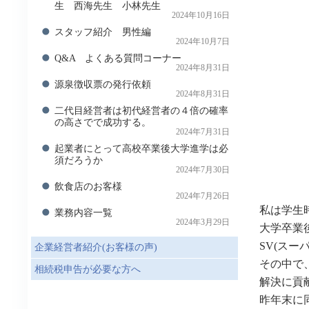
生 西海先生 小林先生
2024年10月16日
スタッフ紹介 男性編
2024年10月7日
Q&A よくある質問コーナー
2024年8月31日
源泉徴収票の発行依頼
2024年8月31日
二代目経営者は初代経営者の４倍の確率
の高さでで成功する。
2024年7月31日
起業者にとって高校卒業後大学進学は必
須だろうか
2024年7月30日
飲食店のお客様
2024年7月26日
私は学生
業務内容一覧
2024年3月29日
大学卒業
SV(ス
企業経営者紹介(お客様の声)
その中で
相続税申告が必要な方へ
解決
昨年末に