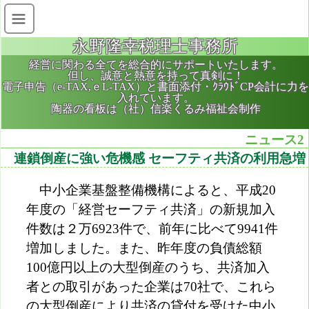
永野隆幸税理士事務所
経営に関わる全てを総合的にサポートいたします。
但し、誠意と熱意を持って真剣に！
電子申告（e-TAX,ｅL-TAX）と書面添付・ｸﾗｳﾄﾞCP会計に力を
入れています。
陶器の看板は（社）信楽くるみ福祉会制作
ニュース2
連鎖倒産に強い危機感 セーフティ共済の利用急増
中小企業基盤整備機構によると、平成20
年度の「経営セーフティ共済」の新規加入
件数は２万6923件で、前年に比べて9941件
増加しました。また、昨年度の負債総額
100億円以上の大型倒産のうち、共済加入
者との取引があった企業は70社で、これら
の大型倒産により共済の貸付を受けた中小