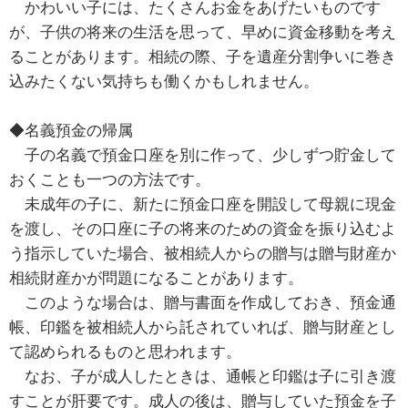
かわいい子には、たくさんお金をあげたいものです
が、子供の将来の生活を思って、早めに資金移動を考え
ることがあります。相続の際、子を遺産分割争いに巻き
込みたくない気持ちも働くかもしれません。
◆名義預金の帰属
子の名義で預金口座を別に作って、少しずつ貯金して
おくことも一つの方法です。
未成年の子に、新たに預金口座を開設して母親に現金
を渡し、その口座に子の将来のための資金を振り込むよ
う指示していた場合、被相続人からの贈与は贈与財産か
相続財産かが問題になることがあります。
このような場合は、贈与書面を作成しておき、預金通
帳、印鑑を被相続人から託されていれば、贈与財産とし
て認められるものと思われます。
なお、子が成人したときは、通帳と印鑑は子に引き渡
すことが肝要です。成人の後は、贈与していた預金を子