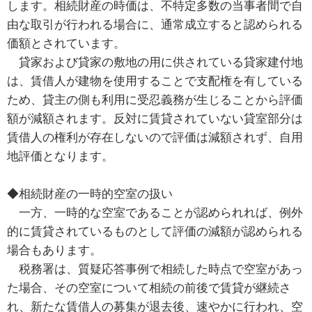
します。相続財産の時価は、不特定多数の当事者間で自
由な取引が行われる場合に、通常成立すると認められる
価額とされています。
貸家および貸家の敷地の用に供されている貸家建付地
は、賃借人が建物を使用することで支配権を有している
ため、貸主の側も利用に受忍義務が生じることから評価
額が減額されます。反対に賃貸されていない貸室部分は
賃借人の権利が存在しないので評価は減額されず、自用
地評価となります。
◆相続財産の一時的空室の扱い
一方、一時的な空室であることが認められれば、例外
的に賃貸されているものとして評価の減額が認められる
場合もあります。
税務署は、質疑応答事例で相続した時点で空室があっ
た場合、その空室について相続の前後で賃貸が継続さ
れ、新たな賃借人の募集が退去後、速やかに行われ、空