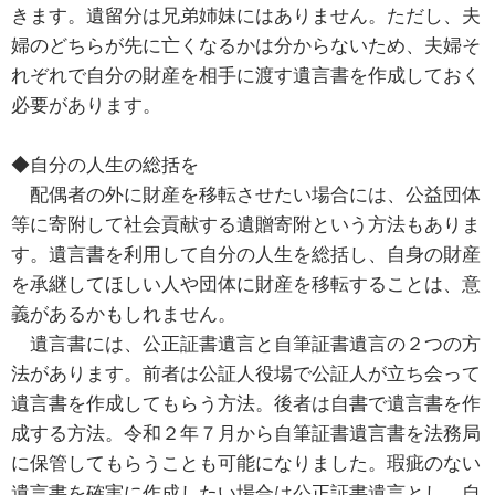
きます。遺留分は兄弟姉妹にはありません。ただし、夫
婦のどちらが先に亡くなるかは分からないため、夫婦そ
れぞれで自分の財産を相手に渡す遺言書を作成しておく
必要があります。
◆自分の人生の総括を
配偶者の外に財産を移転させたい場合には、公益団体
等に寄附して社会貢献する遺贈寄附という方法もありま
す。遺言書を利用して自分の人生を総括し、自身の財産
を承継してほしい人や団体に財産を移転することは、意
義があるかもしれません。
遺言書には、公正証書遺言と自筆証書遺言の２つの方
法があります。前者は公証人役場で公証人が立ち会って
遺言書を作成してもらう方法。後者は自書で遺言書を作
成する方法。令和２年７月から自筆証書遺言書を法務局
に保管してもらうことも可能になりました。瑕疵のない
遺言書を確実に作成したい場合は公正証書遺言とし、自