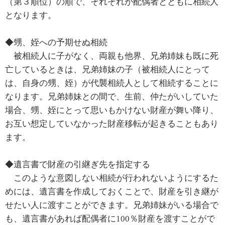
（第３順位）の順で、それぞれが配偶者とともに相続人
となります。
◆甥、姪への予期せぬ相続
被相続人に子がなく、両親も他界、兄弟姉妹も既に死
亡しているときは、兄弟姉妹の子（被相続人にとって
は、自身の甥、姪）が代襲相続人として相続することに
なります。兄弟姉妹との間で、生前、仲たがいしていた
場合、甥、姪にとって思いもかけない財産が舞い降り、
お互い想定していなかった財産移転が起きることもあり
ます。
◆遺言書で財産の引継ぎ先を指定する
このような意図しない相続が行われないようにするた
めには、遺言書を作成しておくことで、財産を引き継が
せたい人に渡すことができます。兄弟姉妹がいる場合で
も、遺言書があれば配偶者に100％財産を渡すことがで