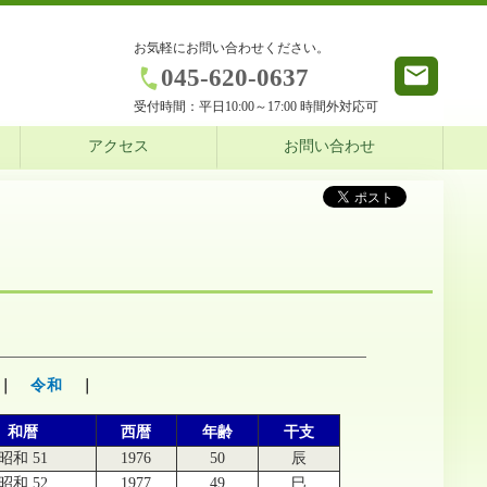
お気軽にお問い合わせください。
045-620-0637
受付時間：
平日10:00～17:00 時間外対応可
アクセス
お問い合わせ
｜
令和
｜
和暦
西暦
年齢
干支
昭和 51
1976
50
辰
昭和 52
1977
49
巳