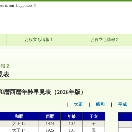
s is our Happiness !!
お役立ち情報１
お役立ち情報２
情報２
見表
和暦西暦年齢早見表（2026年版）
｜
大正
｜
昭和
｜
平成
和暦
西暦
年齢
干支
大正 13
1924
102
子
大正 14
1925
101
丑