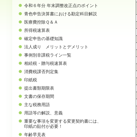
令和６年分 年末調整改正点のポイント
青色申告決算書における勘定科目解説
医療費控除Ｑ＆Ａ
所得税速算表
確定申告の基礎知識
法人成り メリットとデメリット
事例別非課税ライン一覧
相続税・贈与税速算表
消費税課否判定集
印紙税
提出書類期限表
文書の保存期間
主な税務用語
用語等の解説、意義
重要な事項を変更する変更契約書には、
印紙の貼付が必要！
年齢早見表