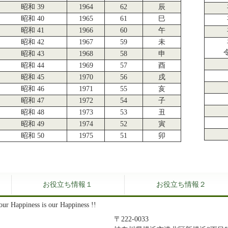
昭和 39
1964
62
辰
昭和 40
1965
61
巳
昭和 41
1966
60
午
昭和 42
1967
59
未
昭和 43
1968
58
申
昭和 44
1969
57
酉
昭和 45
1970
56
戌
昭和 46
1971
55
亥
昭和 47
1972
54
子
昭和 48
1973
53
丑
昭和 49
1974
52
寅
昭和 50
1975
51
卯
お役立ち情報１
お役立ち情報２
ur Happiness is our Happiness !!
〒222-0033